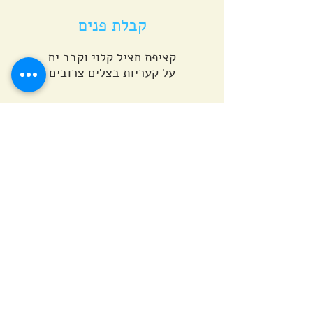
קבלת פנים
קציפת חציל קלוי וקבב ים
על קעריות בצלים צרובים
כף סביצ'ה עם זרשק,
ירוקים ואגוזים
עגבניה צרובה ואיולי
בזיליקום על בויוס פרמזן
עם שקד קלוי
מתחילות
.פתיח מהילדות