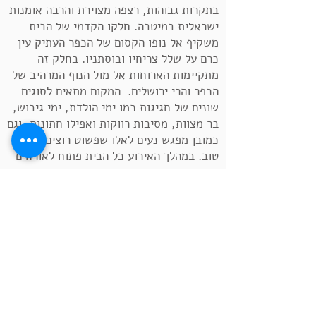
בתקרות גבוהות, רצפה מצוירת והרבה אומנות
ישראלית במיטבה. חלקו הקדמי של הבית
משקיף אל נופו הקסום של הכפר העתיק עין
כרם על שלל צריחיו ובוסתניו. בחלק זה
מתקיימות הארוחות אל מול הנוף המרהיב של
הכפר והרי ירושלים. המקום מתאים לסוגים
שונים של חגיגות כמו ימי הולדת, ימי גיבוש,
בר מצוות, מסיבות רווקות ואפילו חתונות, וגם
כמובן מפגש נעים לאלו שפשוט רוצים אוכל
טוב. במהלך האירוע כל הבית פתוח לאורחים
שיכולים להינות משלל חלקיו השונים,
הפנימיים והחיצוניים.
הארוחות שאני מכינה מתאפיינות במוצרים
טריים ועונתיים אותם אני קונה בשווקים של
ירושלים, מלקטת ביערות המקיפים את הבית,
או קוטפת בגינת הירק שעל הגג. הארוחות
משתנות בהתאם לציפיות המזמינים ולעונות
השנה, ארוחות בשריות, חלביות, טבעוניות או
בראנץ' משובח- לכולם מכנה משותף