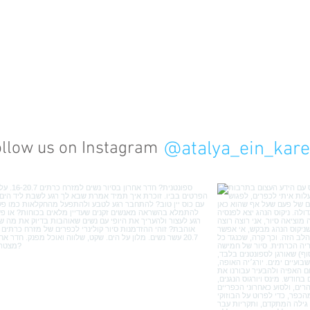
עברית
/
English
ארוחות
סיורים קולינריים
כרתים
סדנאות
גלרייה
@atalya_ein_kar
llow us on Instagram