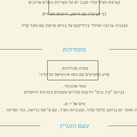
קציפת חציל קלוי וקבב ים על קעריות בצלים צרובים
כף סביצ'ה עם זרשק, ירוקים ואגוזים
עגבניה צרובה ואיולי בזיליקום על בויוס פרמזן עם שקד קלוי
מתחילות
.פתיח מהילדות
מרק חמציצים עם נתח אינטיאס וגריסיני
.שתי אהבותי
גבינת "עין כרם" וירקות קלויים עטופים במרוות ירושלים
.מים אל י-ם
ה מוסר ים ברוטב פלפל קלוי, עגבניות ותרד, עם צ'יפס כרישה, גזר ומרווה
עצם העניין