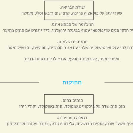
.שירת הבריאה
שקדי עגל על פוקאצ'ה פריכה, קרם שום ודבש וסלט מעושן
.המצ'ומה של סבתא אינס
 חלקי פנים טריפולטאי עטוף בביגלה ירושלמי, ליד יוגורט עם סומק מהיער
.חמניה ירושלמית
רת לחי עגל וארטישוק ירושלמי עם אזוב מההרים, מח עצם, ותבשיל חיטה
סלט ירוקים, אשכוליות מהעץ, אגוזי לוז ווינגרט הדרים
מתוקות
.תותים בחום
מוס תות שדה על ביסקוויט שוקולד, תות בשוקולד, וקולי ריחן
.כנאפה המהפכ"ה
יף משער שכם, אגסים מבושלים, גלידת יוגורט, צנובר מסוכר וקרם לימון