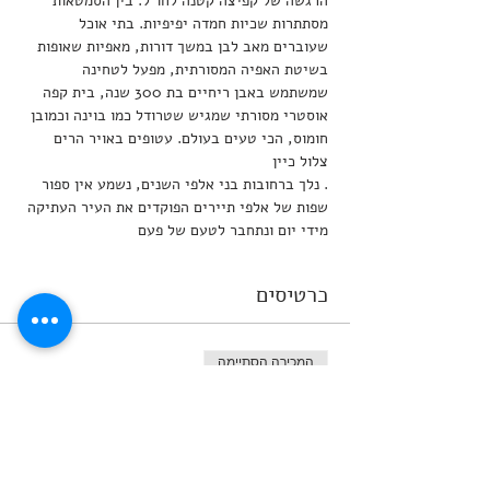
הרגשה של קפיצה קטנה לחו"ל. בין הסמטאות 
מסתתרות שכיות חמדה יפיפיות. בתי אוכל 
שעוברים מאב לבן במשך דורות, מאפיות שאופות 
בשיטת האפיה המסורתית, מפעל לטחינה 
שמשתמש באבן ריחיים בת 300 שנה, בית קפה 
אוסטרי מסורתי שמגיש שטרודל כמו בוינה וכמובן 
חומוס, הכי טעים בעולם. עטופים באויר הרים 
. נלך ברחובות בני אלפי השנים, נשמע אין ספור 
שפות של אלפי תיירים הפוקדים את העיר העתיקה 
מידי יום ונתחבר לטעם של פעם
כרטיסים
המכירה הסתיימה
סוג כרטיס
להרשמה
מחיר