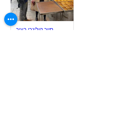
סיור קולינרי בעיר
העתיקה - Culinary tour
in the Old City of
Jerusalem
יום ג׳, 25 בפבר׳
עוד פרטים
Details
הספר עין כרם לטייל ולבשל