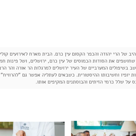
עברית
/
English
ארוחות
סיורים קולינריים
כרתים
סדנאות
גלרייה
היב של הרי יהודה והכפר הקסום עין כרם. הבית מארח לאירועים קולי
ם שחושפים את הסודות הכמוסים של עין כרם, ירושלים, ושל פינות חמ
היושב בשיפולים המערביים של העיר ירושלים למרגלות הר אורה והר ה
ת יופיו וחשיבותו ההיסטורית. כשבאים לעתליה אפשר גם "להרוויח" ט
ס על שלל כרמי הזיתים והבוסתנים המקיפים אותו.