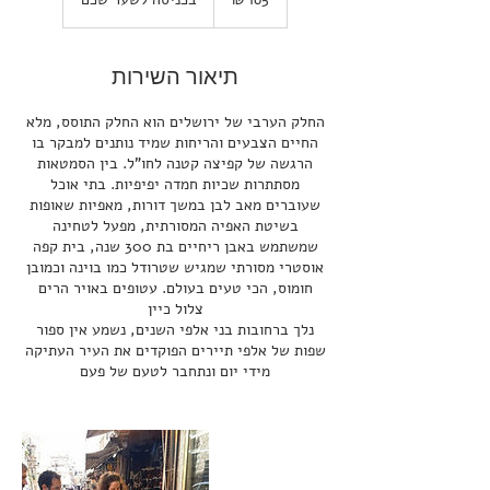
חדשים
תיאור השירות
החלק הערבי של ירושלים הוא החלק התוסס, מלא
החיים הצבעים והריחות שמיד נותנים למבקר בו
הרגשה של קפיצה קטנה לחו"ל. בין הסמטאות
מסתתרות שכיות חמדה יפיפיות. בתי אוכל
שעוברים מאב לבן במשך דורות, מאפיות שאופות
בשיטת האפיה המסורתית, מפעל לטחינה
שמשתמש באבן ריחיים בת 300 שנה, בית קפה
אוסטרי מסורתי שמגיש שטרודל כמו בוינה וכמובן
חומוס, הכי טעים בעולם. עטופים באויר הרים
נלך ברחובות בני אלפי השנים, נשמע אין ספור
שפות של אלפי תיירים הפוקדים את העיר העתיקה
מידי יום ונתחבר לטעם של פעם